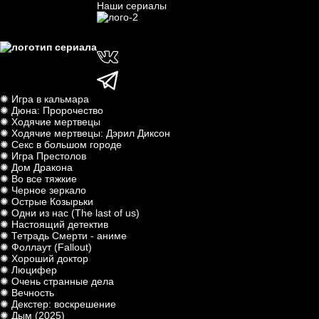
Наши сериалы
✺ Игра в кальмара
✺ Дюна: Пророчество
✺ Ходячие мертвецы
✺ Ходячие мертвецы: Дэрил Диксон
✺ Секс в большом городе
✺ Игра Престолов
✺ Дом Дракона
✺ Во все тяжкие
✺ Черное зеркало
✺ Острые Козырьки
✺ Одни из нас (The last of us)
✺ Настоящий детектив
✺ Тетрадь Смерти - аниме
✺ Фоллаут (Fallout)
✺ Хороший доктор
✺ Люцифер
✺ Очень странные дела
✺ Вечность
✺ Декстер: воскрешение
✺ Дым (2025)