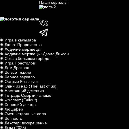
Наши сериалы
✺ Игра в кальмара
✺ Дюна: Пророчество
✺ Ходячие мертвецы
✺ Ходячие мертвецы: Дэрил Диксон
✺ Секс в большом городе
✺ Игра Престолов
✺ Дом Дракона
✺ Во все тяжкие
✺ Черное зеркало
✺ Острые Козырьки
✺ Одни из нас (The last of us)
✺ Настоящий детектив
✺ Тетрадь Смерти - аниме
✺ Фоллаут (Fallout)
✺ Хороший доктор
✺ Люцифер
✺ Очень странные дела
✺ Вечность
✺ Декстер: воскрешение
✺ Дым (2025)