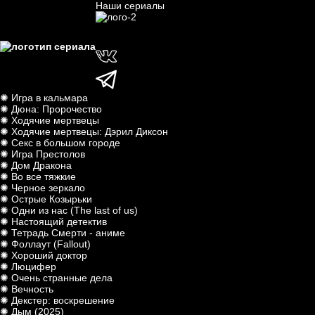
Наши сериалы
✺ Игра в кальмара
✺ Дюна: Пророчество
✺ Ходячие мертвецы
✺ Ходячие мертвецы: Дэрил Диксон
✺ Секс в большом городе
✺ Игра Престолов
✺ Дом Дракона
✺ Во все тяжкие
✺ Черное зеркало
✺ Острые Козырьки
✺ Одни из нас (The last of us)
✺ Настоящий детектив
✺ Тетрадь Смерти - аниме
✺ Фоллаут (Fallout)
✺ Хороший доктор
✺ Люцифер
✺ Очень странные дела
✺ Вечность
✺ Декстер: воскрешение
✺ Дым (2025)