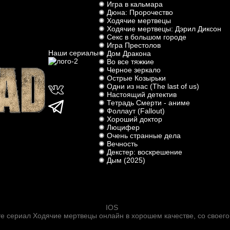
✺ Игра в кальмара
✺ Дюна: Пророчество
✺ Ходячие мертвецы
✺ Ходячие мертвецы: Дэрил Диксон
✺ Секс в большом городе
✺ Игра Престолов
Наши сериалы
✺ Дом Дракона
✺ Во все тяжкие
✺ Черное зеркало
✺ Острые Козырьки
✺ Одни из нас (The last of us)
✺ Настоящий детектив
✺ Тетрадь Смерти - аниме
✺ Фоллаут (Fallout)
✺ Хороший доктор
✺ Люцифер
✺ Очень странные дела
✺ Вечность
✺ Декстер: воскрешение
✺ Дым (2025)
IOS
те сериал Ходячие мертвецы онлайн в хорошем качестве, со своег